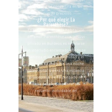
pase aquí se convertirá en un
recuerdo precioso.
¿Por qué elegir La
Parenthèse?
En resumen, elegir la habitación
del amor Parenthèse con jacuzzi
privado en Burdeos es regalarse
un interludio encantado donde se
dan cita el lujo, la intimidad y el
confort. Ya sea para una noche
excepcional o para una estancia
prolongada, se ha pensado en
cada detalle para crear un
recuerdo inolvidable del
momento.