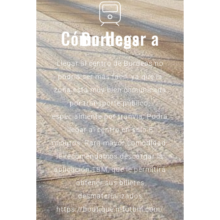
Cómo llegar a Burdeos
Llegar al centro de Burdeos no
podría ser más fácil, ya que la
zona está muy bien comunicada
por transporte público,
especialmente por tranvía. Podrá
llegar al centro en sólo 5
minutos. Para mayor comodidad,
le recomendamos descargar la
aplicación TBM, que le permitirá
obtener sus billetes
desmaterializados
https://boutique.infotbm.com/