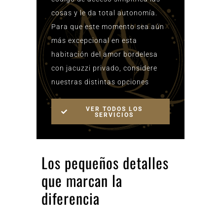
cosas y le da total autonomía.
Para que este momento sea aún
más excepcional en esta
habitación del amor bordelesa
con jacuzzi privado, considere
nuestras distintas opciones
VER TODOS LOS
SERVICIOS
Los pequeños detalles
que marcan la
diferencia