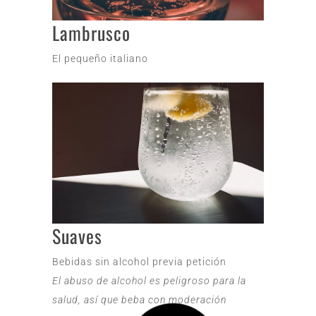
Lambrusco
El pequeño italiano
Suaves
Bebidas sin alcohol previa petición
El abuso de alcohol es peligroso para la
salud, así que beba con moderación