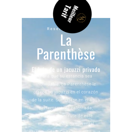
Reserve ahora
La
Parenthèse
El lujo de un jacuzzi privado
Para que su estancia sea
inolvidable, La Parenthèse le
ofrece un jacuzzi en el corazón
de la suite. Sumérjase en el agua
perfectamente calentada,
relájese y disfrute de este
momento mágico con total
tranquilidad. Cada momento que