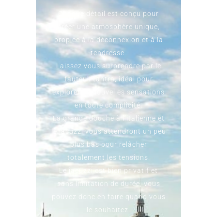
Chaque détail est conçu pour
créer une atmosphère unique,
propice à la déconnexion et à la
tendresse.
Laissez vous surprendre par le
fauteuil tantra, idéal pour
explorer de nouvelles sensations
en toute complicité.
La grande douche à l’italienne et
le jacuzzi vous attendront un peu
plus bas pour relâcher
totalement les tensions.
Le jacuzzi est bien privatif et
sans limitation de durée, vous
pouvez donc en faire quand vous
le souhaitez.