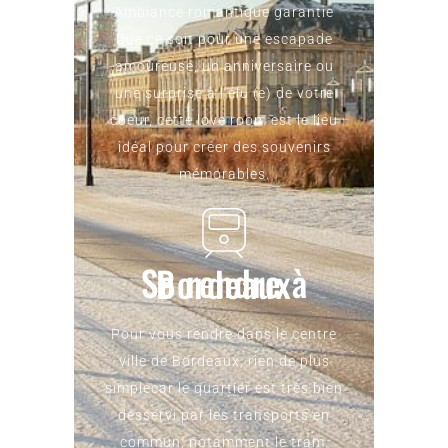
Ambiance romantique garantie
Que ce soit pour une escapade
amoureuse, un anniversaire ou
une surprise à l’élu (e) de votre
coeur, cette love room est le lieu
idéal pour créer des souvenirs
mémorables.
Se rendre à Bordeaux
Pour vous rendre dans le centre
ville de Bordeaux, rien de plus
simplecar le quartier est très bien
desservi par les transports en
commun, notamment le tram.