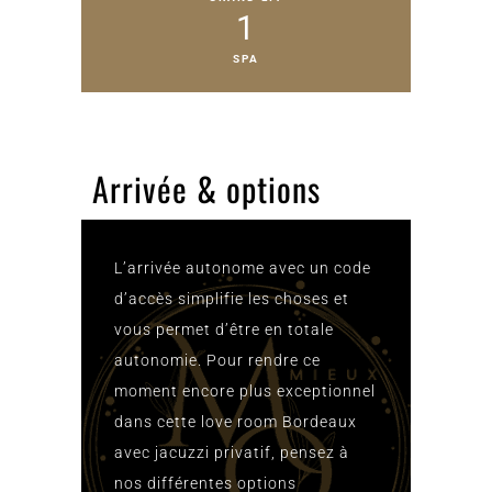
1
SPA
Arrivée & options
L’arrivée autonome avec un code
d’accès simplifie les choses et
vous permet d’être en totale
autonomie. Pour rendre ce
moment encore plus exceptionnel
dans cette love room Bordeaux
avec jacuzzi privatif, pensez à
nos différentes options