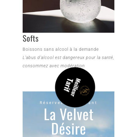
Softs
Boissons sans alcool à la demande
L’abus d’alcool est dangereux pour la santé,
consommez avec modération
Réservez maintenant
La Velvet
Désire