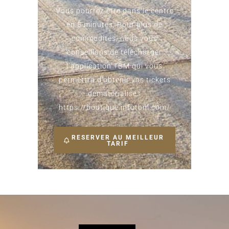
Vous pourrez être dans le centre
en 5 minutes. Pour plus de
commodités, nous vous
conseillons de télécharger
l’application TBM qui vous
permettra d’obtenir vos tickets
dématérialisés
https://boutique.infotbm.com/
RESERVER AU MEILLEUR
TARIF